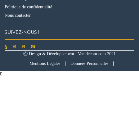
Politique de confidentialité
Nous contacter
SUIVEZ-NOUS !
Facebook
Instagram
Linkedin
Youtube
Ⓒ Design & Développement :
Ventdecom.com
2021
Mentions Légales
Données Personnelles