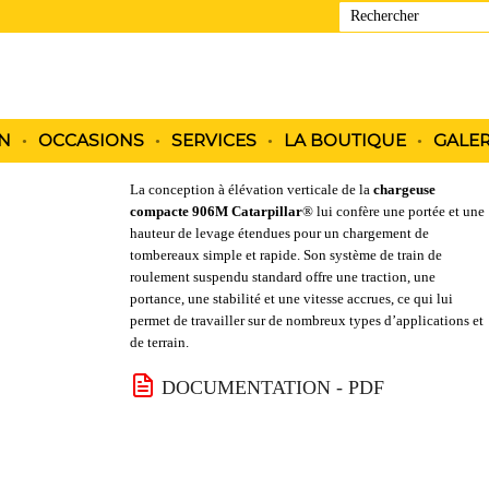
S
IN
N
OCCASIONS
SERVICES
LA BOUTIQUE
GALER
La conception à élévation verticale de la
chargeuse
compacte 906M Catarpillar
® lui confère une portée et une
hauteur de levage étendues pour un chargement de
tombereaux simple et rapide. Son système de train de
roulement suspendu standard offre une traction, une
portance, une stabilité et une vitesse accrues, ce qui lui
permet de travailler sur de nombreux types d’applications et
de terrain.
DOCUMENTATION - PDF