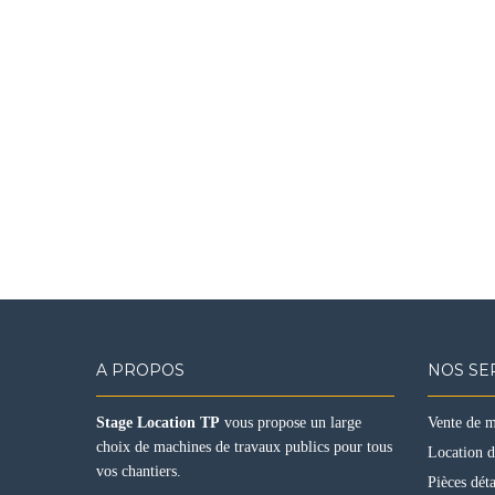
A PROPOS
NOS SE
Stage Location TP
vous propose un large
Vente de 
choix de machines de travaux publics pour tous
Location 
vos chantiers.
Pièces dét