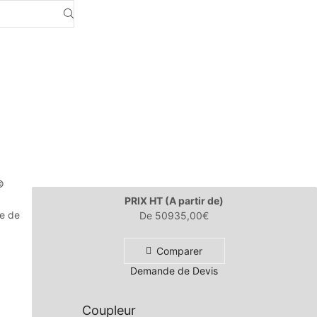
©
PRIX HT (A partir de)
re de
De
50935,00
€
Comparer
Demande de Devis
Coupleur