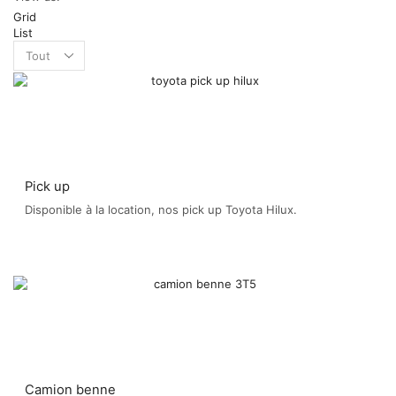
Grid
List
Products
per
page
Pick up
Disponible à la location, nos pick up Toyota Hilux.
Camion benne